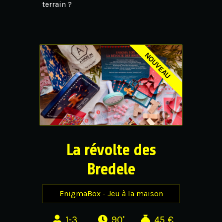
terrain ?
La révolte des
Bredele
EnigmaBox - Jeu à la maison
1-3
90'
45 €