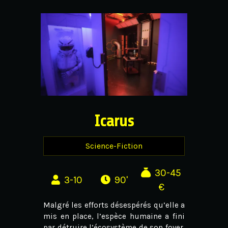
Icarus
Science-Fiction
30-45
3-10
90'
€
Malgré les efforts désespérés qu’elle a
mis en place, l’espèce humaine a fini
par détruire l’écosystème de son foyer,