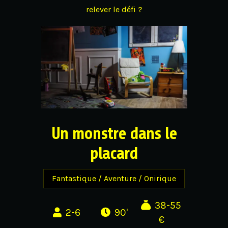
relever le défi ?
Un monstre dans le
placard
Fantastique / Aventure / Onirique
38-55
2-6
90'
€