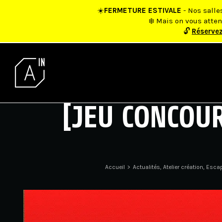
Skip
☀️
FERMETURE ESTIVALE
- Nos salle
to
❄️ Mais on vous atte
content
🔓
Réserve
[JEU CONCOUR
Accueil
>
Actualités
,
Atelier création
,
Escap