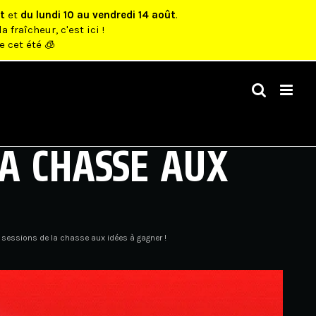
t
et
du lundi 10 au vendredi 14 août
.
la fraîcheur, c'est ici !
e cet été 🧊
LA CHASSE AUX
essions de la chasse aux idées à gagner !