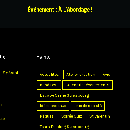
Événement : À L’Abordage !
ÉS
TAGS
– Spécial
Actualités
Atelier création
Avis
Blind test
Calendrier évènements
Escape Game Strasbourg
 !
Idées cadeaux
Jeux de société
Pâques
Soirée Quiz
St valentin
Des
Team Building Strasbourg