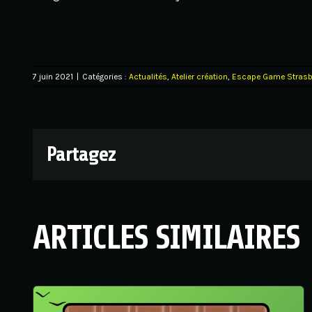
7 juin 2021
|
Catégories :
Actualités
,
Atelier création
,
Escape Game Strasb
Partagez
ARTICLES SIMILAIRES