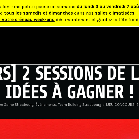
s font une petite pause en semaine
du lundi 3 au vendredi 7 aoû
nd
tous les samedis et dimanches
dans nos
salles climatisées
- 
z votre créneau week-end
dès maintenant et gardez la tête froid
S] 2 SESSIONS DE 
IDÉES À GAGNER !
e Game Strasbourg
,
Évènements
,
Team Building Strasbourg
>
[JEU CONCOURS] 2 s