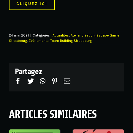
CLIQUEZ ICI
24 mai 2021
|
Catégories :
Actualités
,
Atelier création
,
Escape Game
Strasbourg
,
Évènements
,
Team Building Strasbourg
Partagez
Facebook
Twitter
WhatsApp
Pinterest
Email
ARTICLES SIMILAIRES