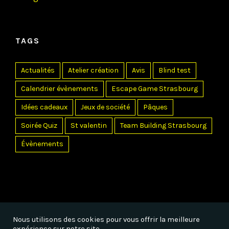
TAGS
Actualités
Atelier création
Avis
Blind test
Calendrier évènements
Escape Game Strasbourg
Idées cadeaux
Jeux de société
Pâques
Soirée Quiz
St valentin
Team Building Strasbourg
Évènements
Nous utilisons des cookies pour vous offrir la meilleure
© Copyright 2021 -
2026 | A MAZE IN ESCAPE GAME STRASBOURG |
expérience sur notre site.